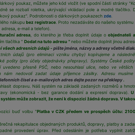
rkový poukaz, můžete jeho kód vložit (ve spodní části stránky "Koší
ě se rozbalí roletka, ukrývající vkládací pole a modré tlačítko. 
 dárkový poukaz". Podrobnosti o dárkových poukazech
zde
.
hlého nákupu
bez registrace
. Proto nezadáváte do našeho systému
adresa, e-mail a telefon).
turační adresa
, do kterého je třeba doplnit údaje o
objednateli 
m tlačítka "
Dodat na tuto adresu
"
nebo můžete doplnit jinou adre
í všech adresních údajů -
pište jména, názvy a adresy včetně diak
tních údajů (pro eliminaci vzniku chyby) kopírujeme a násled
ské pošty (pro účely objednávky přepravy). Systémy České pošty
í uvedeno přesně PSČ, nebo nesouhlasí ulice, nebo ve větších
ém nám nedovolí zadat údaje příjemce zásilky. Adresu musíme 
elefonních čísel a e-mailových adres dejte pozor na překlepy
.
ouhlasit dopravu. Náš systém na základě zadaných rozměrů a hmotn
opravy (ekonomická - bez garance dodání a expresní doprava).
U
 systém může zobrazit, že není k dispozici žádná doprava. V tako
ozici buď volbu "
Platba v CZK předem ve prospěch účtu: 21
ěrečná rekapitulace objednaných produktů, dopravy, platby a zada
padné provedení úprav. Před odesláním je potřeba vyplnit zatrž