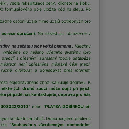
k", vedle rekapitulace ceny, kliknete na šipku,
Do formulářového pole vložíte kód na slevu. Po
 žádné osobní údaje mimo údajů potřebných pro
a adrese doručení
. Na následující obrazovce v
su.
ritiky, na začátku slov velká písmena
.
Všechny
ně vkládáme do našeho účetního systému (pro
 pracují s přesnými adresami (podle databáze
 městech není upřesněna městská část (např.
ručně ověřovat a dohledávat přes internet,
osti objednávaného zboží kalkuluje dopravu. K
 některých druhů zboží může dojít při jejich
vém případě nás kontaktujete, dopravu pro Vás
00908322/2010
" nebo "
PLATBA DOBÍRKOU při
ných kontaktních údajů. Doporučujeme pečlivou
ítko "
Souhlasím s všeobecnými obchodními