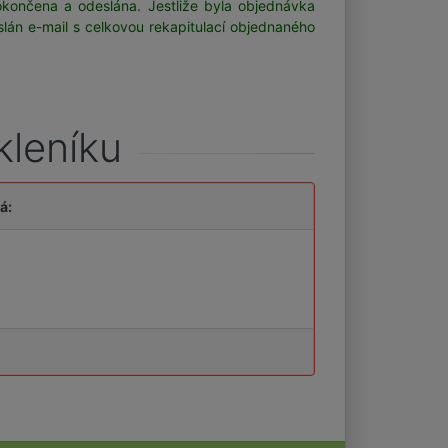
okončena a odeslána.
Jestliže byla objednávka
lán e-mail s celkovou rekapitulací objednaného
kleníku
á: