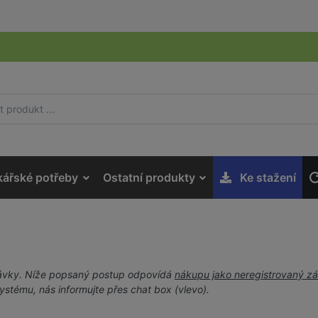
kářské potřeby
Ostatní produkty
Ke stažení
ávky. Níže popsaný postup odpovídá
nákupu jako neregistrovaný z
systému, nás informujte přes chat box (vlevo).