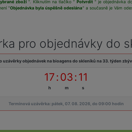
vybrané zboží
". Kliknutím na tlačíko "
Potvrdit
" je objednávka d
ení "
Objednávka byla úspěšně odeslána
" a současně je Vám odes
ka pro objednávky do s
o uzávěrky objednávek na bioagens do skleníků na 33. týden zbýv
17
:
03
:
11
h
m
s
Termínová uzávěrka: pátek, 07. 08. 2026, do 09:00 hodin