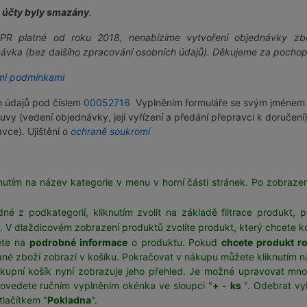
 účty byly smazány
.
PR platné od roku 2018, nenabízíme vytvoření objednávky zb
návka (bez dalšího zpracování osobních údajů). Děkujeme za pochop
mi podmínkami
h údajů pod číslem
00052716
Vyplněním formuláře se svým jménem 
uvy (vedení objednávky, její vyřízení a předání přepravci k doručen
vce). Ujištění o
ochraně soukromí
knutím na název kategorie v menu v horní části stránek. Po zobrazen
 z podkategorií, kliknutím zvolit na základě filtrace produkt, p
e. V dlaždicovém zobrazení produktů zvolíte produkt, který chcete ko
dete na
podrobné informace
o produktu. Pokud
chcete produkt r
é zboží zobrazí v košíku. Pokračovat v nákupu můžete kliknutím na 
ákupní košík nyní zobrazuje jeho přehled. Je možné upravovat mn
ovedete ručním vyplněním okénka ve sloupci "
+ -
ks
". Odebrat vy
tlačítkem "
Pokladna
".