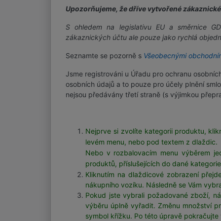
Upozorňujeme, že dříve vytvořené zákaznické
S ohledem na legislativu EU a směrnice GD
zákaznických účtu ale pouze jako rychlá objed
Seznamte se pozorně s
Všeobecnými obchodní
Jsme registrováni u Úřadu pro ochranu osobníc
osobních údajů a to pouze pro účely plnění smlo
nejsou předávány třetí straně (s výjimkou přepra
Nejprve si zvolíte kategorii
produktu,
kli
levém menu, nebo pod textem z dlaždic.
Nebo v rozbalovacím menu výběrem jedné
produktů, příslušejících do dané kategori
Kliknutím na dlaždicové zobrazení přej
nákupního vozíku. Následně se Vám vybran
Pokud jste vybrali požadované zboží, n
výběru úplně vyřadit. Změnu množství pr
symbol křížku
. Po této úpravě pokračujte 