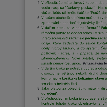
V případě, že máte slevový kupon nebo dá
vedle nadpisu "Dárkový poukaz"). Následn
vložení kódu stiskněte tlačítko "Použít
V našem obchodě nabízíme možnost ryc
zpracování a odeslání objednávky (jméno, 
V dalším kroku se z
obrazí formulář
Fak
rámečku potvrdíte dodací adresu stisknutí
V této souvislosti
žádáme o pečlivé zadán
údaje, které zadáváte do sekce kontak
účely tvorby faktury) a do systému Če
poštovních adres) a v případě, že nen
Liberec/Liberec-II Nové Město), syst
katastr nemovitosti apod.
Při zadávání t
V dalším kroku je potřeba vybrat a ods
dispozici je většinou několik druhů d
kombinaci v košíku ke koliznímu stavu a
vyřešíme individuálně.
Jako platbu za objednávku máte k disp
doručení
".
V předposledním kroku je zobrazena záv
kontrolu tohoto kroku objednávky a pří