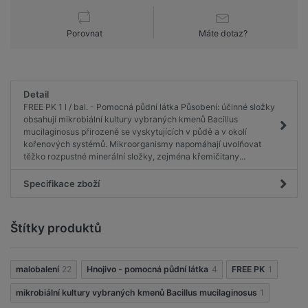
Porovnat
Máte dotaz?
Detail
FREE PK 1 l / bal. - Pomocná půdní látka Působení: účinné složky
obsahují mikrobiální kultury vybraných kmenů Bacillus
mucilaginosus přirozeně se vyskytujících v půdě a v okolí
kořenových systémů. Mikroorganismy napomáhají uvolňovat
těžko rozpustné minerální složky, zejména křemičitany...
Specifikace zboží
Štítky produktů
malobalení
22
Hnojivo - pomocná půdní látka
4
FREE PK
1
mikrobiální kultury vybraných kmenů Bacillus mucilaginosus
1