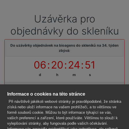
Uzávěrka pro
objednávky do skleníku
Do uzávěrky objednávek na bioagens do skleníků na 34. týden
zbývá:
06
:
20
:
24
:
51
d
h
m
s
Termínová uzávěrka: pátek, 14. 08. 2026, do 09:00 hodin
Informace o cookies na této stránce
Při návštěvě jakékoli webové stránky je pravděpodobné, že stránka
získá nebo uloží informace na vašem prohlížeči, a to většinou ve
formě souborů cookie. Můžou to být informace týkající se vás,
Firma
vašich preferencí a zařízení, které používáte. Většinou to slouží k
Vše o nákupu
vylepšování stránky, aby fungovala podle vašich očekávání.
Informace vás zpravidla neidentifikují jako jednotlivce, ale celkově