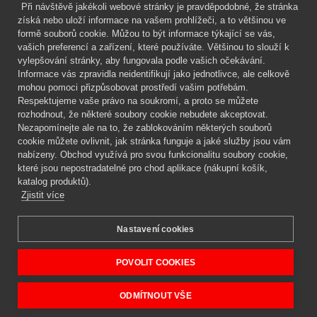
Při návštěvě jakékoli webové stránky je pravděpodobné, že stránka
získá nebo uloží informace na vašem prohlížeči, a to většinou ve
formě souborů cookie. Můžou to být informace týkající se vás,
Firma
vašich preferencí a zařízení, které používáte. Většinou to slouží k
Vše o nákupu
vylepšování stránky, aby fungovala podle vašich očekávání.
Informace vás zpravidla neidentifikují jako jednotlivce, ale celkově
mohou pomoci přizpůsobovat prostředí vašim potřebám.
Kontakt
Respektujeme vaše právo na soukromí, a proto se můžete
rozhodnout, že některé soubory cookie nebudete akceptovat.
Mgr. Lenka Žáčková
Nezapomínejte ale na to, že zablokováním některých souborů
OCHRANA ROSTLIN
cookie můžete ovlivnit, jak stránka funguje a jaké služby jsou vám
+420 608 748 548
nabízeny. Obchod využívá pro svou funkcionalitu soubory cookie,
které jsou nepostradatelné pro chod aplikace (nákupní košík,
www.ochranarostlin.cz
katalog produktů).
Zjistit více
Nastavení cookies
POVOLIT COOKIES
ODMÍTNOUT VŠE
Mgr. Lenka Žáčková,
OCHRANA ROSTLIN
Copyright © 2026 PRO VAŠI ZAHRADU - vše pro vaše zahradničení.