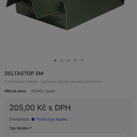
DELTASTOP SM
Feromonový lapák - sada pro odchyt nesytka jabloňová
Měrná cena:
205 Kč / sada
205,00 Kč s DPH
Dostupnost:
Podle typu lapáku
Typ lapáku