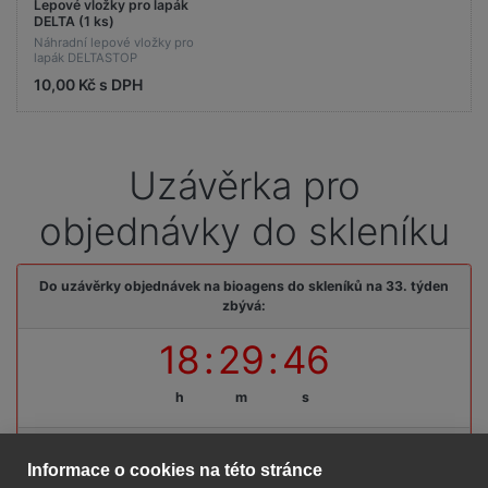
Lepové vložky pro lapák
DELTA (1 ks)
Náhradní lepové vložky pro
lapák DELTASTOP
10,00 Kč s DPH
Uzávěrka pro
objednávky do skleníku
Do uzávěrky objednávek na bioagens do skleníků na 33. týden
zbývá:
18
:
29
:
45
h
m
s
Termínová uzávěrka: pátek, 07. 08. 2026, do 09:00 hodin
Informace o cookies na této stránce