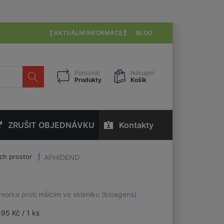
AKTUÁLNÍ INFORMACE
BLOG
Porovnat
Nákupní
Produkty
Košík
ZRUŠIT OBJEDNÁVKU
Kontakty
ích prostor
APHIDEND
morka proti mšicím ve skleníku (bioagens)
895 Kč / 1 ks