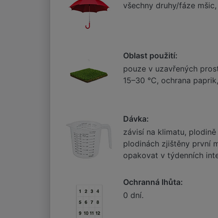
všechny druhy/fáze mšic, 
Oblast použití:
pouze v uzavřených prosto
15–30 °C, ochrana paprik, 
Dávka:
závisí na klimatu, plodin
plodinách zjištěny první
opakovat v týdenních int
Ochranná lhůta:
0 dní.