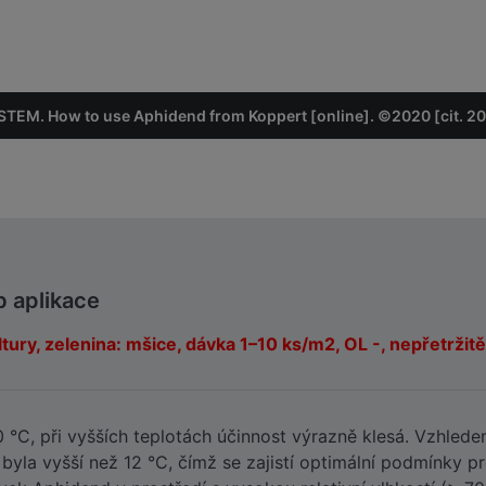
EM. How to use Aphidend from Koppert [online]. ©2020 [cit. 2
b aplikace
tury, zelenina: mšice, dávka 1–10 ks/m2, OL -, nepřetržitě 
30 °C, při vyšších teplotách účinnost výrazně klesá. Vzhled
i byla vyšší než 12 °C, čímž se zajistí optimální podmínky p