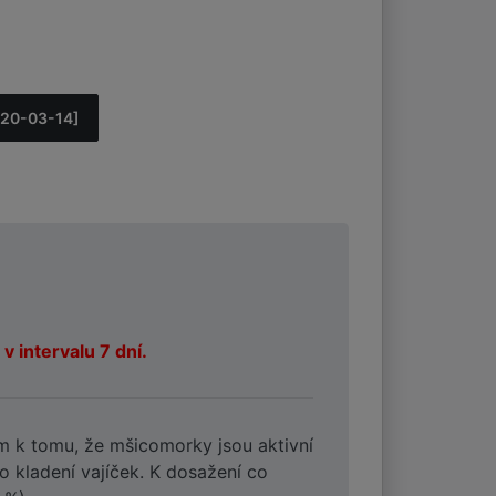
020-03-14]
v intervalu 7 dní.
em k tomu, že mšicomorky jsou aktivní
ro kladení vajíček. K dosažení co