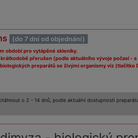
ns
(do 7 dní od objednání)
 období pro vytápěné skleníky.
krátkodobě přerušen (podle aktuálního vývoje počasí - 
biologických preparátů se živými organismy viz (tlačítk
táhnout o 2 - 14 dnů, podle aktuální dostupnosti prepará
idimyza - biologický p