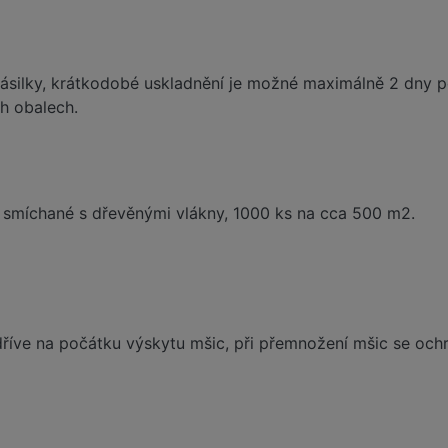
ásilky, krátkodobé uskladnění je možné maximálně 2 dny po 
h obalech.
y smíchané s dřevěnými vlákny, 1000 ks na cca 500 m2.
dříve na počátku výskytu mšic, při přemnožení mšic se ochr