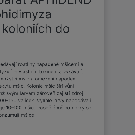
phidimyza
 koloniích do
ledávají rostliny napadené mšicemi a
yzují je vlastním toxinem a vysávají.
 množství mšic a omezení napadení
kytu mšic. Kolonie mšic šíří vůni
mž svým larvám zároveň zajistí zdroj
100–150 vajíček. Vylíhlé larvy nabodávají
iduje 10–100 mšic. Dospělé mšicomorky se
 konzumují mšice