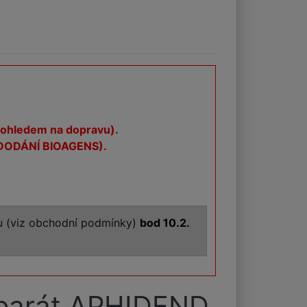
s ohledem na dopravu).
o DODÁNÍ BIOAGENS).
tu (viz obchodní podmínky)
bod 10.2.
reparát APHIDEND