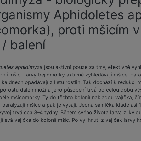
rganismy Aphidoletes a
comorka), proti mšicím v
/ balení
oletes aphidimyza
jsou aktivní pouze za tmy, efektivně vyh
onií mšic. Larvy bejlomorky aktivně vyhledávají mšice, paral
ka dnech opadávají z listů rostlin. Tak dochází k redukci
 porostu dále množí a jeho působení trvá po celou dobu výs
ělé mšicomorky. Ty do těchto kolonií nakladou vajíčka, čí
y paralyzují mšice a pak je vysají. Jedna samička klade asi 
 vývoj trvá cca 3–4 týdny. Během svého života larva zlikv
í svá vajíčka do kolonií mšic. Po vylíhnutí z vajíček larvy