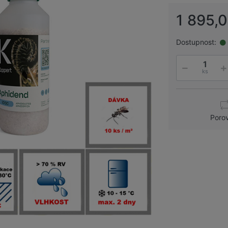
1 895,
Dostupnost:
ks
Poro