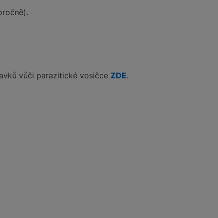
oročně).
ravků vůči parazitické vosičce
ZDE
.