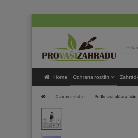
Home
Ochrana rostlin
Zahrád
Ochrana rostlin
Podle charakteru účinn