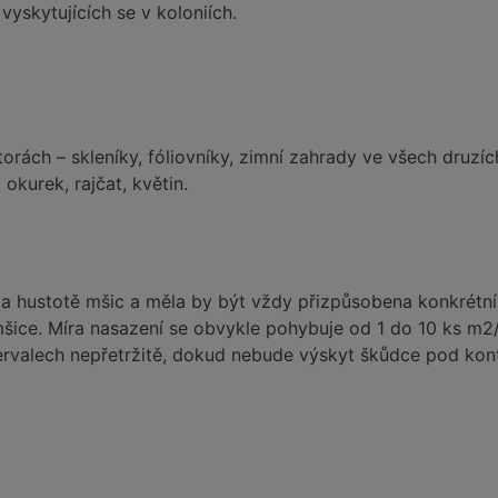
vyskytujících se v koloniích.
rách – skleníky, fóliovníky, zimní zahrady ve všech druzíc
okurek, rajčat, květin.
ě a hustotě mšic a měla by být vždy přizpůsobena konkrétní s
 mšice. Míra nasazení se obvykle pohybuje od 1 do 10 ks m2
ervalech nepřetržitě, dokud nebude výskyt škůdce pod kont