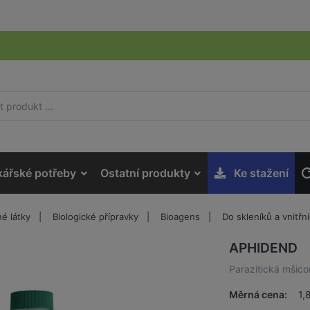
kářské potřeby
Ostatní produkty
Ke stažení
é látky
Biologické přípravky
Bioagens
Do skleníků a vnitřn
APHIDEND
Parazitická mšico
Měrná cena:
1,