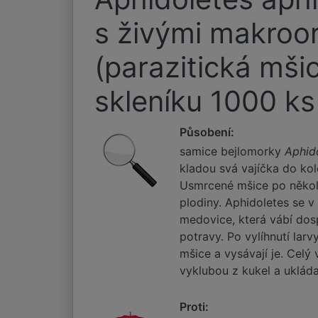
s živými makroo
(parazitická mši
skleníku 1000 ks 
Působení:
samice bejlomorky
Aphid
kladou svá vajíčka do kol
Usmrcené mšice po několi
plodiny. Aphidoletes se v
medovice, která vábí dosp
potravy. Po vylíhnutí larv
mšice a vysávají je. Celý
vyklubou z kukel a ukládaj
Proti: