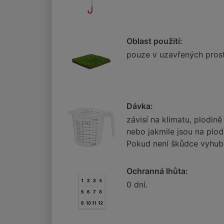
Oblast použití:
pouze v uzavřených prostor
Dávka:
závisí na klimatu, plodin
nebo jakmile jsou na plod
Pokud není škůdce vyhub
Ochranná lhůta:
0 dní.