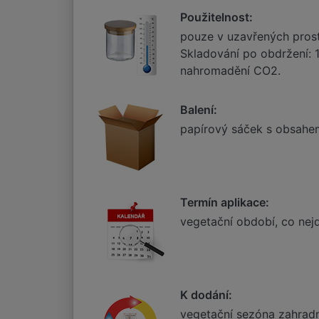
Použitelnost:
pouze v uzavřených prostor
Skladování po obdržení: 1
nahromadění CO2.
Balení:
papírový sáček s obsahem
Termín aplikace:
vegetační období, co nej
K dodání:
vegetační sezóna zahradní