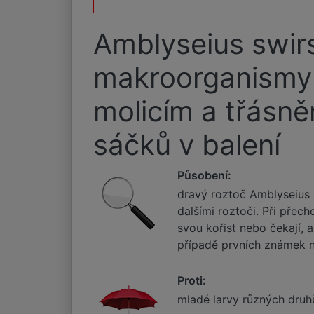
Amblyseius swirs
makroorganismy A
molicím a třásně
sáčků v balení
Působení:
dravý roztoč Amblyseius s
dalšími roztoči. Při přec
svou kořist nebo čekají, a
případě prvních známek n
Proti:
mladé larvy různých druhů