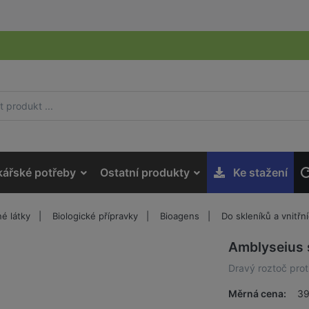
kářské potřeby
Ostatní produkty
Ke stažení
é látky
Biologické přípravky
Bioagens
Do skleníků a vnitřn
Amblyseius s
Dravý roztoč prot
Měrná cena:
39