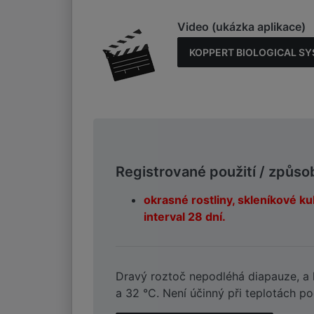
Video (ukázka aplikace)
KOPPERT BIOLOGICAL SYSTE
Registrované použití / způso
okrasné rostliny, skleníkové k
interval 28 dní.
Dravý roztoč nepodléhá diapauze, a lz
a 32 °C. Není účinný při teplotách pod 