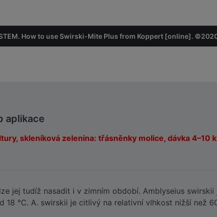
M. How to use Swirski-Mite Plus from Koppert [online]. ©2020
b aplikace
ultury, skleníková zelenina: třásněnky molice, dávka 4–10 
e jej tudíž nasadit i v zimním období. Amblyseius swirskii 
18 °C. A. swirskii je citlivý na relativní vlhkost nižší než 