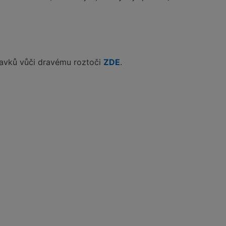
ravků vůči dravému roztoči
ZDE
.