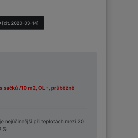
 [cit. 2020-03-14]
ks sáčků /10 m2, OL -, průběžně
je nejúčinnější při teplotách mezi 20
60 %