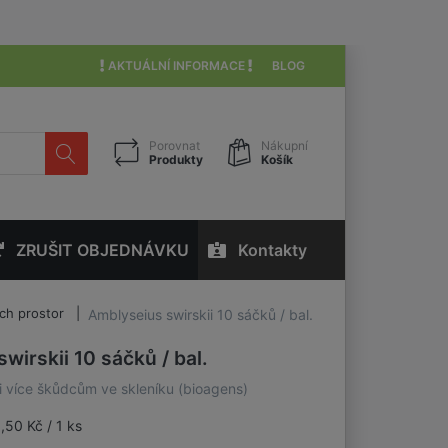
AKTUÁLNÍ INFORMACE
BLOG
Porovnat
Nákupní
Produkty
Košík
ZRUŠIT OBJEDNÁVKU
Kontakty
ích prostor
Amblyseius swirskii 10 sáčků / bal.
wirskii 10 sáčků / bal.
i více škůdcům ve skleníku (bioagens)
,50 Kč / 1 ks