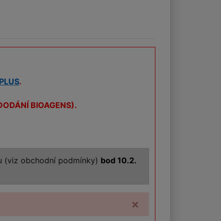
 PLUS
.
o DODÁNÍ BIOAGENS).
tu (viz obchodní podmínky)
bod 10.2.
×