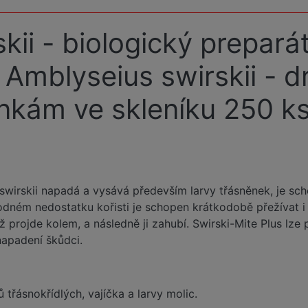
kii - biologický preparát
mblyseius swirskii - dr
nkám ve skleníku 250 ks
wirskii napadá a vysává především larvy třásněnek, je schop
hodném nedostatku kořisti je schopen krátkodobě přežívat i 
ž projde kolem, a následně ji zahubí. Swirski-Mite Plus lze 
apadení škůdci.
 třásnokřídlých, vajíčka a larvy molic.