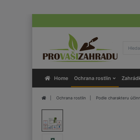
Home
Ochrana rostlin
Zahrád
Ochrana rostlin
Podle charakteru účinn