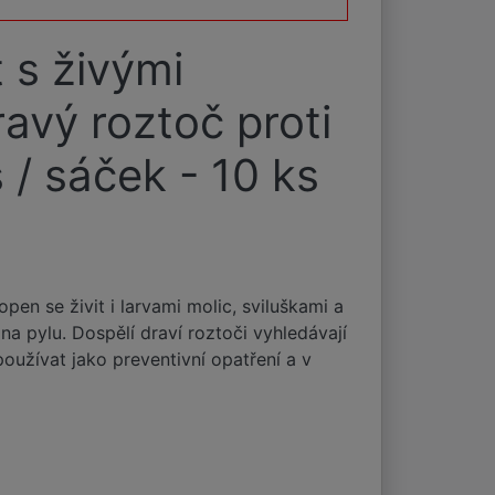
 s živými
avý roztoč proti
 / sáček - 10 ks
en se živit i larvami molic, sviluškami a
na pylu. Dospělí draví roztoči vyhledávají
používat jako preventivní opatření a v