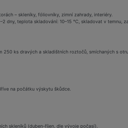
ách – skleníky, fóliovníky, zimní zahrady, interiéry.
–2 dny, teplota skladování: 10–15 °C, skladovat v temnu, zaj
 250 ks dravých a skladištních roztočů, smíchaných s otrub
dříve na počátku výskytu škůdce.
ch skleníků (duben-říjen, dle vývoje počasí).