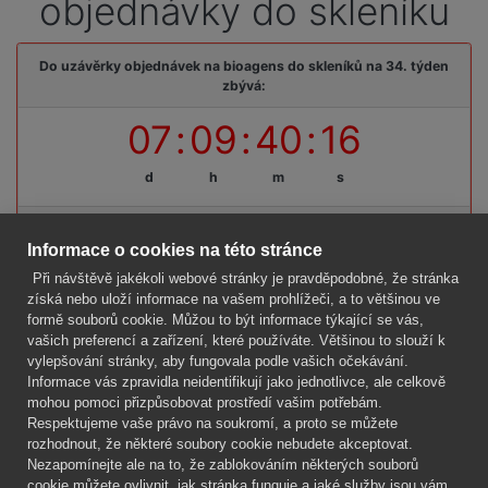
objednávky do skleníku
Do uzávěrky objednávek na bioagens do skleníků na 34. týden
zbývá:
07
:
09
:
40
:
16
d
h
m
s
Termínová uzávěrka: pátek, 14. 08. 2026, do 09:00 hodin
Informace o cookies na této stránce
Při návštěvě jakékoli webové stránky je pravděpodobné, že stránka
získá nebo uloží informace na vašem prohlížeči, a to většinou ve
formě souborů cookie. Můžou to být informace týkající se vás,
Firma
vašich preferencí a zařízení, které používáte. Většinou to slouží k
Vše o nákupu
vylepšování stránky, aby fungovala podle vašich očekávání.
Informace vás zpravidla neidentifikují jako jednotlivce, ale celkově
mohou pomoci přizpůsobovat prostředí vašim potřebám.
Kontakt
Respektujeme vaše právo na soukromí, a proto se můžete
rozhodnout, že některé soubory cookie nebudete akceptovat.
Mgr. Lenka Žáčková
Nezapomínejte ale na to, že zablokováním některých souborů
OCHRANA ROSTLIN
cookie můžete ovlivnit, jak stránka funguje a jaké služby jsou vám