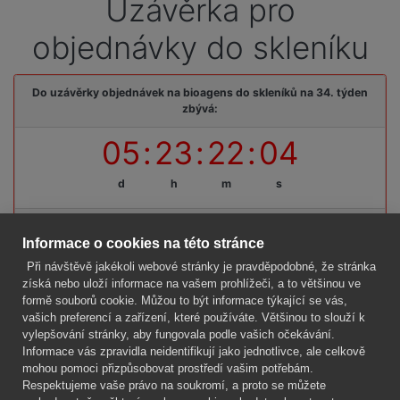
Uzávěrka pro
objednávky do skleníku
Do uzávěrky objednávek na bioagens do skleníků na 34. týden
zbývá:
05
:
23
:
22
:
04
d
h
m
s
Termínová uzávěrka: pátek, 14. 08. 2026, do 09:00 hodin
Informace o cookies na této stránce
Při návštěvě jakékoli webové stránky je pravděpodobné, že stránka
získá nebo uloží informace na vašem prohlížeči, a to většinou ve
formě souborů cookie. Můžou to být informace týkající se vás,
Firma
vašich preferencí a zařízení, které používáte. Většinou to slouží k
Vše o nákupu
vylepšování stránky, aby fungovala podle vašich očekávání.
Informace vás zpravidla neidentifikují jako jednotlivce, ale celkově
mohou pomoci přizpůsobovat prostředí vašim potřebám.
Kontakt
Respektujeme vaše právo na soukromí, a proto se můžete