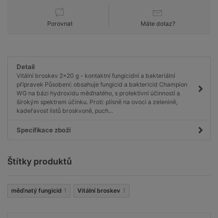
Porovnat
Máte dotaz?
Detail
Vitální broskev 2x20 g - kontaktní fungicidní a bakteriální
přípravek Působení: obsahuje fungicid a baktericid Champion
WG na bázi hydroxidu měďnatého, s protektivní účinností a
širokým spektrem účinku. Proti: plísně na ovoci a zelenině,
kadeřavost listů broskvoně, puch...
Specifikace zboží
Štítky produktů
měďnatý fungicid
1
Vitální broskev
1