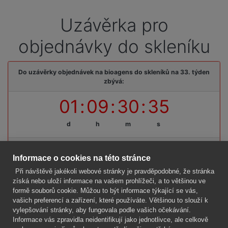
Uzávěrka pro
objednávky do skleníku
Do uzávěrky objednávek na bioagens do skleníků na 33. týden
zbývá:
01
:
09
:
30
:
35
d
h
m
s
Termínová uzávěrka: pátek, 07. 08. 2026, do 09:00 hodin
Informace o cookies na této stránce
Při návštěvě jakékoli webové stránky je pravděpodobné, že stránka
získá nebo uloží informace na vašem prohlížeči, a to většinou ve
formě souborů cookie. Můžou to být informace týkající se vás,
Firma
vašich preferencí a zařízení, které používáte. Většinou to slouží k
Vše o nákupu
vylepšování stránky, aby fungovala podle vašich očekávání.
Informace vás zpravidla neidentifikují jako jednotlivce, ale celkově