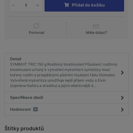
Přidat do košíku
Porovnat
Máte dotaz?
Detail
SYMBIVIT TRIC 150 g Rostlinný biostimulant Působení: rostlinný
biostimulant určený k vytvoření mykorhizní symbiózy mezi
kořeny rostlin a prospěšnými půdními houbami řádu Glomales.
Vytvořená mykorhiza umožňuje lepší příjem vody a živin
(zejména fosforu a draslíku) a jejich efektivnější d...
Specifikace zboží
Hodnocení
0
Štítky produktů