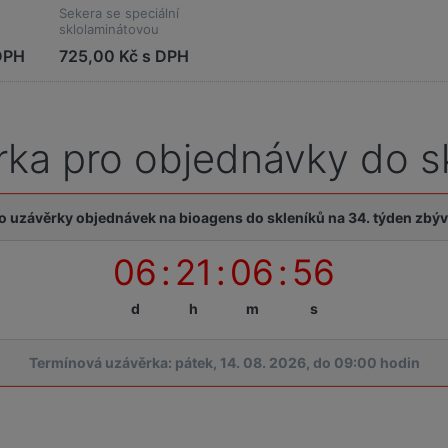
Sekera se speciální
sklolaminátovou
rukojetí
DPH
725,00 Kč s DPH
ka pro objednávky do s
o uzávěrky objednávek na bioagens do skleníků na 34. týden zbýv
06
:
21
:
06
:
55
d
h
m
s
Termínová uzávěrka: pátek, 14. 08. 2026, do 09:00 hodin