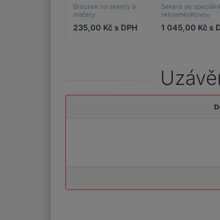
Brousek na sekery a
Sekera se speciální
mačety
sklolaminátovou
rukojetí
235,00 Kč s DPH
1 045,00 Kč s 
Uzávěr
D