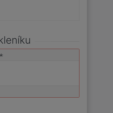
kleníku
á: