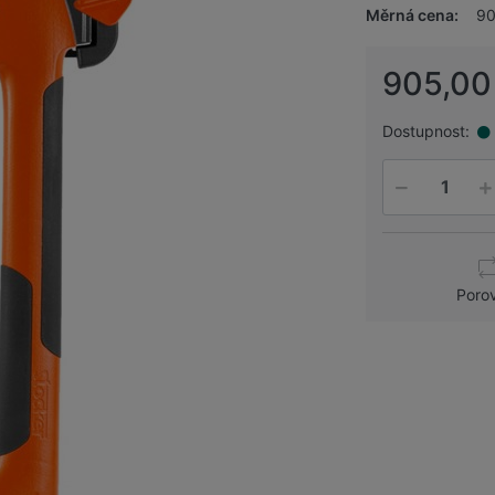
Měrná cena:
90
905,00
Dostupnost:
Poro