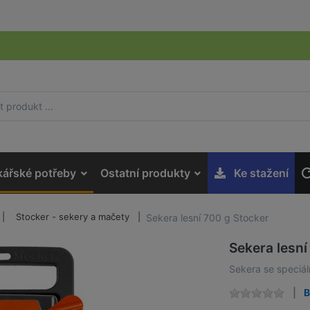
kářské potřeby
Ostatní produkty
Ke stažení
Stocker - sekery a mačety
Sekera lesní 700 g Stocker
Sekera lesní
Sekera se speciál
B