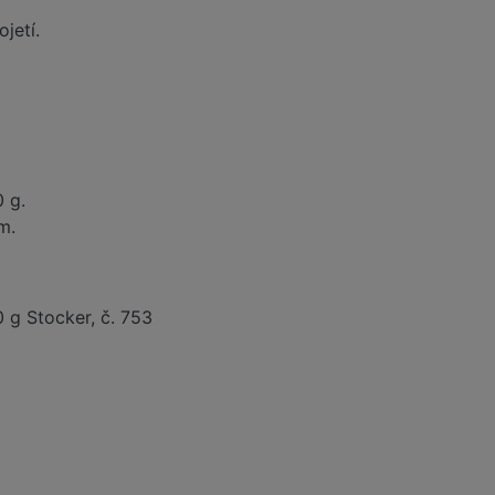
jetí.
 g.
m.
0 g Stocker, č. 753