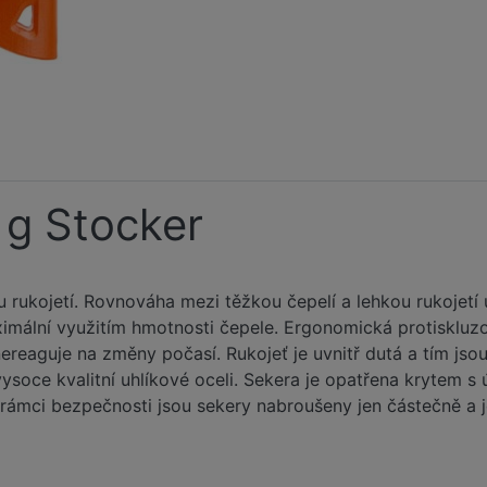
 g Stocker
u rukojetí. Rovnováha mezi těžkou čepelí a lehkou rukojetí
ximální využitím hmotnosti čepele. Ergonomická protiskluzo
nereaguje na změny počasí. Rukojeť je uvnitř dutá a tím j
vysoce kvalitní uhlíkové oceli. Sekera je opatřena krytem
rámci bezpečnosti jsou sekery nabroušeny jen částečně a j