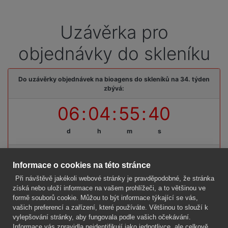
Uzávěrka pro
objednávky do skleníku
Do uzávěrky objednávek na bioagens do skleníků na 34. týden
zbývá:
06
:
04
:
55
:
40
d
h
m
s
Termínová uzávěrka: pátek, 14. 08. 2026, do 09:00 hodin
Informace o cookies na této stránce
Při návštěvě jakékoli webové stránky je pravděpodobné, že stránka
získá nebo uloží informace na vašem prohlížeči, a to většinou ve
formě souborů cookie. Můžou to být informace týkající se vás,
Firma
vašich preferencí a zařízení, které používáte. Většinou to slouží k
Vše o nákupu
vylepšování stránky, aby fungovala podle vašich očekávání.
Informace vás zpravidla neidentifikují jako jednotlivce, ale celkově