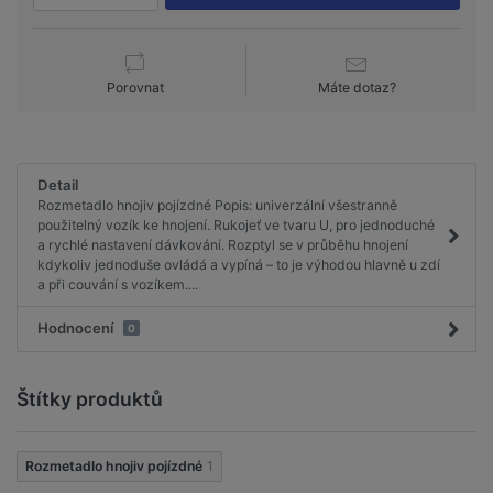
Porovnat
Máte dotaz?
Detail
Rozmetadlo hnojiv pojízdné Popis: univerzální všestranně
použitelný vozík ke hnojení. Rukojeť ve tvaru U, pro jednoduché
a rychlé nastavení dávkování. Rozptyl se v průběhu hnojení
kdykoliv jednoduše ovládá a vypíná – to je výhodou hlavně u zdí
a při couvání s vozíkem....
Hodnocení
0
Štítky produktů
Rozmetadlo hnojiv pojízdné
1