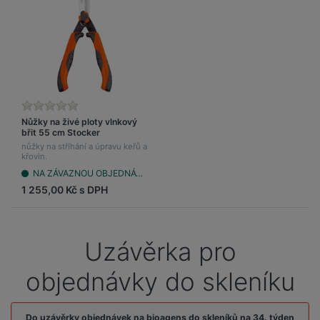
Nůžky na živé ploty vlnkový
břit 55 cm Stocker
nůžky na stříhání a úpravu keřů a
křovin.
NA ZÁVAZNOU OBJEDNÁVKU (do 7 dnů)
1 255,00 Kč s DPH
Uzávěrka pro
objednávky do skleníku
Do uzávěrky objednávek na bioagens do skleníků na 34. týden