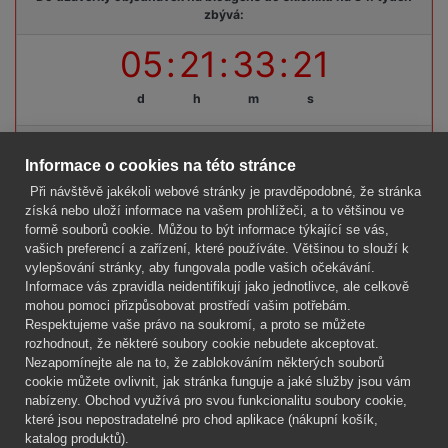
zbývá:
05
:
21
:
33
:
21
d
h
m
s
Termínová uzávěrka: pátek, 14. 08. 2026, do 09:00 hodin
Informace o cookies na této stránce
Při návštěvě jakékoli webové stránky je pravděpodobné, že stránka
získá nebo uloží informace na vašem prohlížeči, a to většinou ve
formě souborů cookie. Můžou to být informace týkající se vás,
Firma
vašich preferencí a zařízení, které používáte. Většinou to slouží k
Vše o nákupu
vylepšování stránky, aby fungovala podle vašich očekávání.
Informace vás zpravidla neidentifikují jako jednotlivce, ale celkově
mohou pomoci přizpůsobovat prostředí vašim potřebám.
Kontakt
Respektujeme vaše právo na soukromí, a proto se můžete
rozhodnout, že některé soubory cookie nebudete akceptovat.
Mgr. Lenka Žáčková
Nezapomínejte ale na to, že zablokováním některých souborů
OCHRANA ROSTLIN
cookie můžete ovlivnit, jak stránka funguje a jaké služby jsou vám
+420 608 748 548
nabízeny. Obchod využívá pro svou funkcionalitu soubory cookie,
které jsou nepostradatelné pro chod aplikace (nákupní košík,
www.ochranarostlin.cz
katalog produktů).