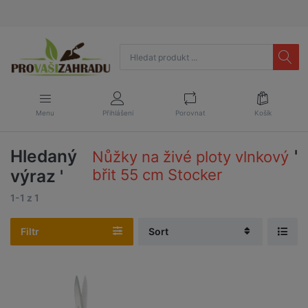
Menu
Přihlášení
Porovnat
Košík
Hledaný
'
Nůžky na živé ploty vlnkový
výraz '
břit 55 cm Stocker
1-1
z
1
Filtr
Sort