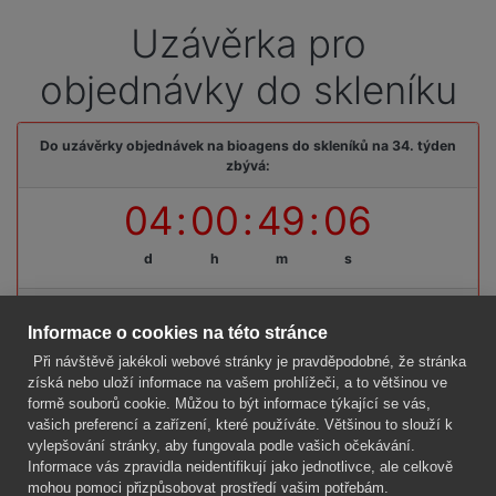
Uzávěrka pro
objednávky do skleníku
Do uzávěrky objednávek na bioagens do skleníků na 34. týden
zbývá:
04
:
00
:
49
:
06
d
h
m
s
Termínová uzávěrka: pátek, 14. 08. 2026, do 09:00 hodin
Informace o cookies na této stránce
Při návštěvě jakékoli webové stránky je pravděpodobné, že stránka
získá nebo uloží informace na vašem prohlížeči, a to většinou ve
formě souborů cookie. Můžou to být informace týkající se vás,
Firma
vašich preferencí a zařízení, které používáte. Většinou to slouží k
Vše o nákupu
vylepšování stránky, aby fungovala podle vašich očekávání.
Informace vás zpravidla neidentifikují jako jednotlivce, ale celkově
mohou pomoci přizpůsobovat prostředí vašim potřebám.
Kontakt