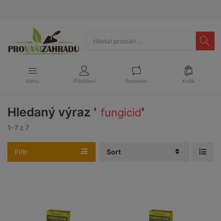
Menu
Přihlášení
Porovnat
Košík
Hledaný výraz '
'
fungicid
1-7
z
7
Filtr
Sort