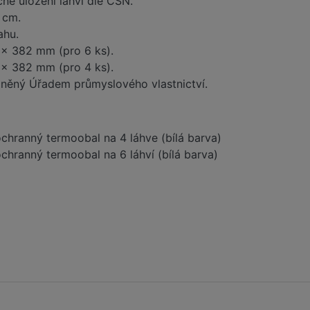
né uložení lahví dle ČSN.
 cm.
ahu.
 x 382 mm (pro 6 ks).
 x 382 mm (pro 4 ks).
něný Úřadem průmyslového vlastnictví.
ochranný termoobal na 4 láhve (bílá barva)
chranný termoobal na 6 láhví (bílá barva)