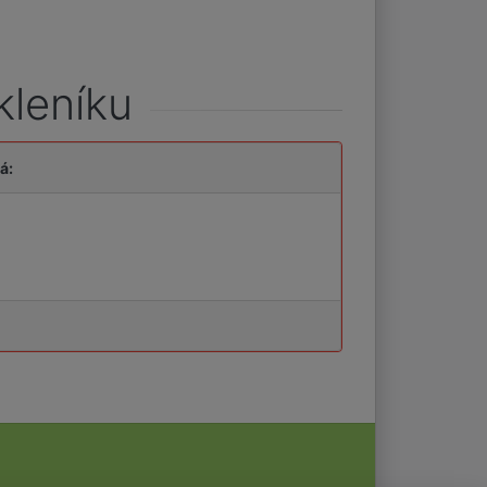
kleníku
á: