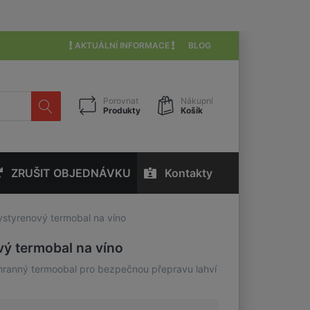
AKTUÁLNÍ INFORMACE
BLOG
Porovnat
Nákupní
Produkty
Košík
ZRUŠIT OBJEDNÁVKU
Kontakty
ystyrenový termobal na víno
vý termobal na víno
hranný termoobal pro bezpečnou přepravu lahví