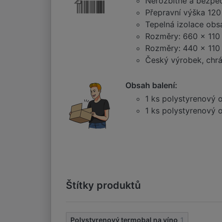
Nerozbitné a bezpeč
Přepravní výška 120
Tepelná izolace obs
Rozměry: 660 x 110
Rozměry: 440 x 110
Český výrobek, chrá
Obsah balení:
1 ks polystyrenový 
1 ks polystyrenový o
Štítky produktů
Polystyrenový termobal na víno
1