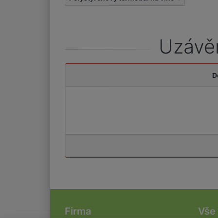
Uzávěr
D
Firma
Vše