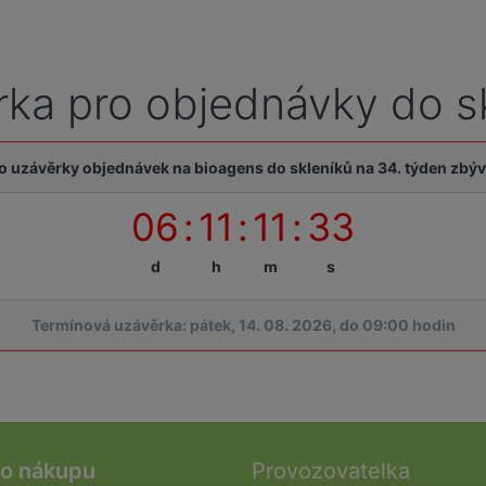
ka pro objednávky do s
o uzávěrky objednávek na bioagens do skleníků na 34. týden zbýv
06
:
11
:
11
:
33
d
h
m
s
Termínová uzávěrka: pátek, 14. 08. 2026, do 09:00 hodin
 o nákupu
Provozovatelka