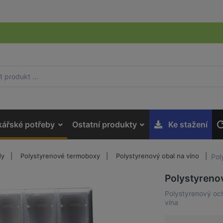
kářské potřeby
Ostatní produkty
Ke stažení
dy
Polystyrenové termoboxy
Polystyrenový obal na víno
Pol
Polystyreno
Polystyrenový oc
vína