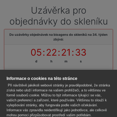
Uzávěrka pro
objednávky do skleníku
Do uzávěrky objednávek na bioagens do skleníků na 34. týden
zbývá:
05
:
22
:
21
:
33
d
h
m
s
Termínová uzávěrka: pátek, 14. 08. 2026, do 09:00 hodin
Informace o cookies na této stránce
Při návštěvě jakékoli webové stránky je pravděpodobné, že stránka
získá nebo uloží informace na vašem prohlížeči, a to většinou ve
formě souborů cookie. Můžou to být informace týkající se vás,
Firma
vašich preferencí a zařízení, které používáte. Většinou to slouží k
Vše o nákupu
vylepšování stránky, aby fungovala podle vašich očekávání.
Informace vás zpravidla neidentifikují jako jednotlivce, ale celkově
mohou pomoci přizpůsobovat prostředí vašim potřebám.
Kontakt