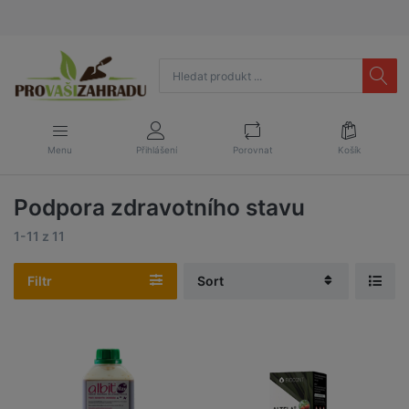
Menu
Přihlášení
Porovnat
Košík
Podpora zdravotního stavu
1-11
z
11
Filtr
Sort