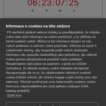
06
:
23
:
07
:
24
d
h
m
s
Termínová uzávěrka: pátek, 14. 08. 2026, do 09:00 hodin
Informace o cookies na této stránce
Při návštěvě jakékoli webové stránky je pravděpodobné, že stránka
získá nebo uloží informace na vašem prohlížeči, a to většinou ve
formě souborů cookie. Můžou to být informace týkající se vás,
Firma
vašich preferencí a zařízení, které používáte. Většinou to slouží k
Vše o nákupu
vylepšování stránky, aby fungovala podle vašich očekávání.
Informace vás zpravidla neidentifikují jako jednotlivce, ale celkově
mohou pomoci přizpůsobovat prostředí vašim potřebám.
Kontakt
Respektujeme vaše právo na soukromí, a proto se můžete
rozhodnout, že některé soubory cookie nebudete akceptovat.
Mgr. Lenka Žáčková
Nezapomínejte ale na to, že zablokováním některých souborů
OCHRANA ROSTLIN
cookie můžete ovlivnit, jak stránka funguje a jaké služby jsou vám
+420 608 748 548
nabízeny. Obchod využívá pro svou funkcionalitu soubory cookie,
které jsou nepostradatelné pro chod aplikace (nákupní košík,
www.ochranarostlin.cz
katalog produktů).
Zjistit více