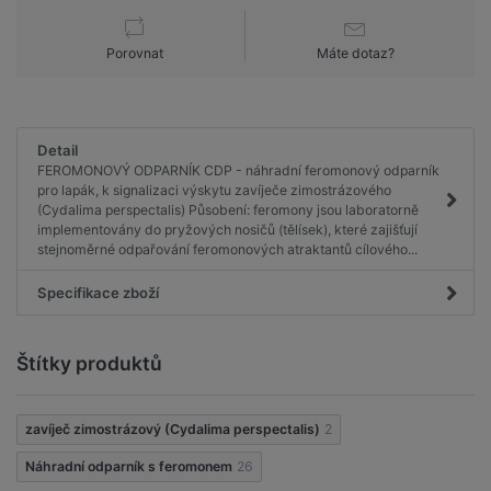
Porovnat
Máte dotaz?
Detail
FEROMONOVÝ ODPARNÍK CDP - náhradní feromonový odparník
pro lapák, k signalizaci výskytu zavíječe zimostrázového
(Cydalima perspectalis) Působení: feromony jsou laboratorně
implementovány do pryžových nosičů (tělísek), které zajišťují
stejnoměrné odpařování feromonových atraktantů cílového...
Specifikace zboží
Štítky produktů
zavíječ zimostrázový (Cydalima perspectalis)
2
Náhradní odparník s feromonem
26