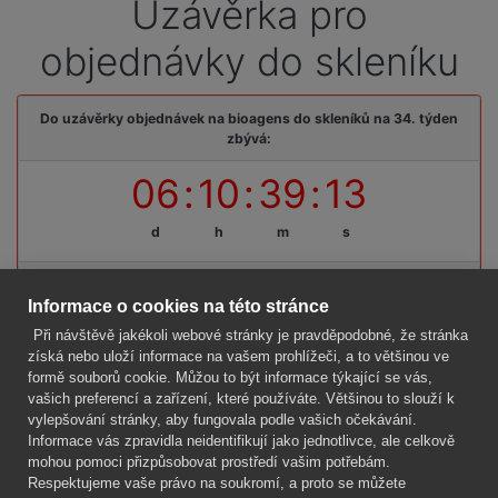
Uzávěrka pro
objednávky do skleníku
Do uzávěrky objednávek na bioagens do skleníků na 34. týden
zbývá:
06
:
10
:
39
:
13
d
h
m
s
Termínová uzávěrka: pátek, 14. 08. 2026, do 09:00 hodin
Informace o cookies na této stránce
Při návštěvě jakékoli webové stránky je pravděpodobné, že stránka
získá nebo uloží informace na vašem prohlížeči, a to většinou ve
formě souborů cookie. Můžou to být informace týkající se vás,
Firma
vašich preferencí a zařízení, které používáte. Většinou to slouží k
Vše o nákupu
vylepšování stránky, aby fungovala podle vašich očekávání.
Informace vás zpravidla neidentifikují jako jednotlivce, ale celkově
mohou pomoci přizpůsobovat prostředí vašim potřebám.
Kontakt
Respektujeme vaše právo na soukromí, a proto se můžete