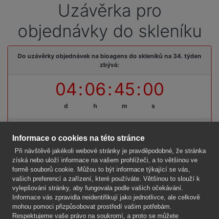
Uzávěrka pro
objednávky do skleníku
Do uzávěrky objednávek na bioagens do skleníků na 34. týden
zbývá:
04
:
06
:
44
:
59
d
h
m
s
Termínová uzávěrka: pátek, 14. 08. 2026, do 09:00 hodin
Informace o cookies na této stránce
Při návštěvě jakékoli webové stránky je pravděpodobné, že stránka
získá nebo uloží informace na vašem prohlížeči, a to většinou ve
formě souborů cookie. Můžou to být informace týkající se vás,
Firma
vašich preferencí a zařízení, které používáte. Většinou to slouží k
Vše o nákupu
vylepšování stránky, aby fungovala podle vašich očekávání.
Informace vás zpravidla neidentifikují jako jednotlivce, ale celkově
mohou pomoci přizpůsobovat prostředí vašim potřebám.
Kontakt
Respektujeme vaše právo na soukromí, a proto se můžete