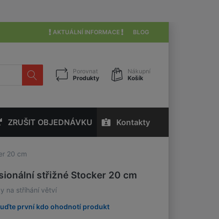
AKTUÁLNÍ INFORMACE
BLOG
Porovnat
Nákupní
Produkty
Košík
ZRUŠIT OBJEDNÁVKU
Kontakty
ker 20 cm
ionální střižné Stocker 20 cm
 na stříhání větví
uďte první kdo ohodnotí produkt