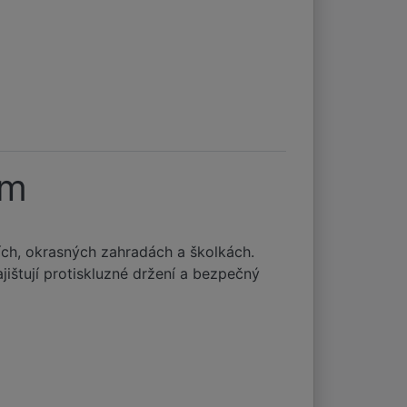
cm
cích, okrasných zahradách a školkách.
ištují protiskluzné držení a bezpečný