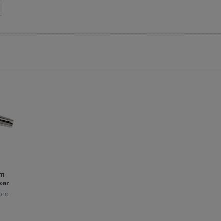
ám
ker
pro