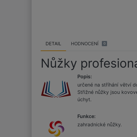
DETAIL
HODNOCENÍ
0
Nůžky profesioná
Popis:
určené na stříhání větví 
Střižné nůžky jsou kovov
úchyt.
Funkce:
zahradnické nůžky.