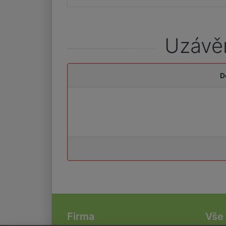
Uzávěr
D
Firma
Vše