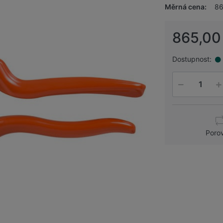
Měrná cena:
86
865,00
Dostupnost:
Poro