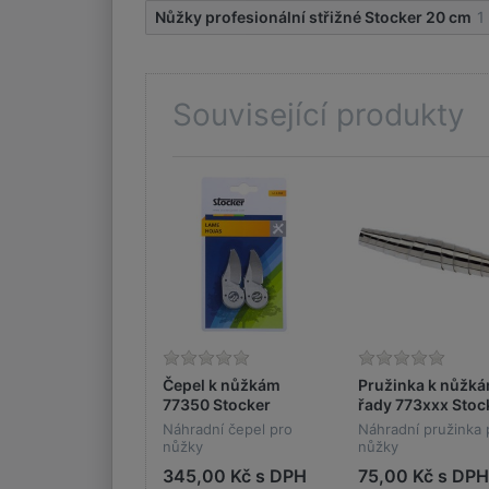
Nůžky profesionální střižné Stocker 20 cm
1
Související produkty
Čepel k nůžkám
Pružinka k nůžk
77350 Stocker
řady 773xxx Stoc
Náhradní čepel pro
Náhradní pružinka 
nůžky
nůžky
345,00 Kč s DPH
75,00 Kč s DPH