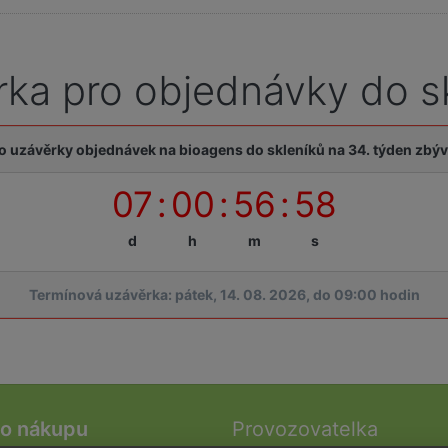
ka pro objednávky do s
o uzávěrky objednávek na bioagens do skleníků na 34. týden zbýv
07
:
00
:
56
:
57
d
h
m
s
Termínová uzávěrka: pátek, 14. 08. 2026, do 09:00 hodin
 o nákupu
Provozovatelka