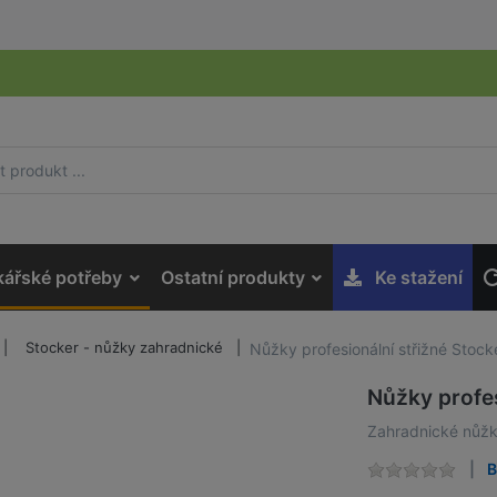
kářské potřeby
Ostatní produkty
Ke stažení
Stocker - nůžky zahradnické
Nůžky profesionální střižné Stoc
Nůžky profes
Zahradnické nůžky
B