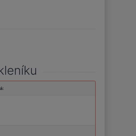
kleníku
á: