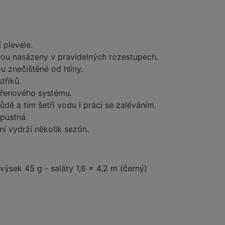
 plevele.
dou nasázeny v pravidelných rozestupech.
u znečištěné od hlíny.
třiků.
ořenového systému.
ůdě a tím šetří vodu i práci se zaléváním.
pustná.
í vydrží několik sezón.
 výsek 45 g - saláty 1,6 x 4,2 m (černý)