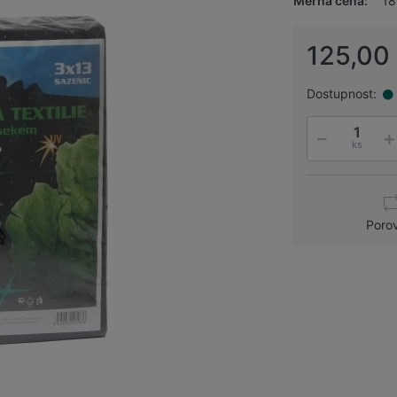
Měrná cena:
18
125,00
Dostupnost:
ks
Poro