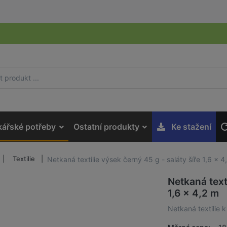
kářské potřeby
Ostatní produkty
Ke stažení
Textilie
Netkaná textilie výsek černý 45 g - saláty šíře 1,6 x 4
Netkaná text
1,6 x 4,2 m
Netkaná textilie k