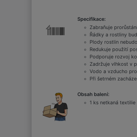
Specifikace:
Zabraňuje prorůstání
Řádky a rostliny bu
Plody rostlin nebudo
Redukuje použití pos
Podporuje rozvoj k
Zadržuje vlhkost v p
Vodo a vzducho pro
Při šetrném zacházen
Obsah balení:
1 ks netkaná textilie