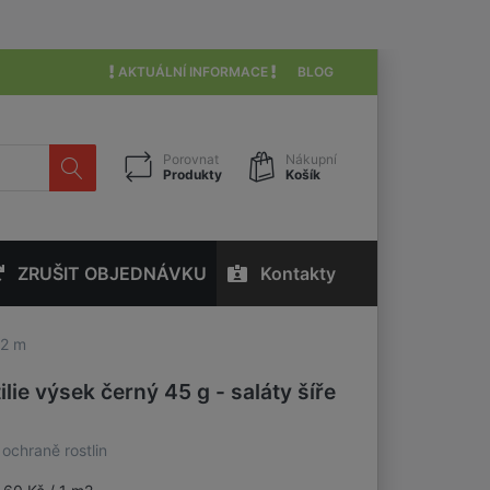
AKTUÁLNÍ INFORMACE
BLOG
Porovnat
Nákupní
Produkty
Košík
ZRUŠIT OBJEDNÁVKU
Kontakty
,2 m
ilie výsek černý 45 g - saláty šíře
 ochraně rostlin