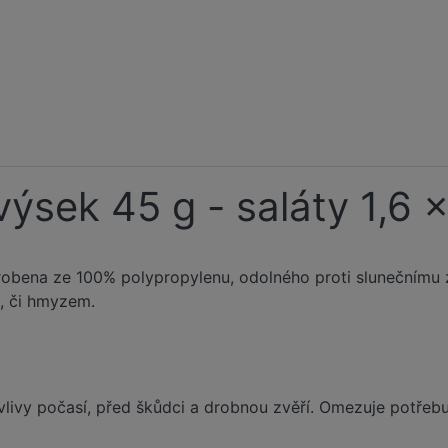
výsek 45 g - saláty 1,6 
yrobena ze 100% polypropylenu, odolného proti slunečnímu 
, či hmyzem.
 vlivy počasí, před škůdci a drobnou zvěří. Omezuje potře