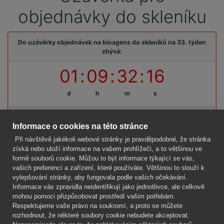
objednávky do skleníku
Do uzávěrky objednávek na bioagens do skleníků na 33. týden
zbývá:
01
:
09
:
32
:
16
d
h
m
s
Termínová uzávěrka: pátek, 07. 08. 2026, do 09:00 hodin
Informace o cookies na této stránce
Při návštěvě jakékoli webové stránky je pravděpodobné, že stránka
získá nebo uloží informace na vašem prohlížeči, a to většinou ve
formě souborů cookie. Můžou to být informace týkající se vás,
Firma
vašich preferencí a zařízení, které používáte. Většinou to slouží k
Vše o nákupu
vylepšování stránky, aby fungovala podle vašich očekávání.
Informace vás zpravidla neidentifikují jako jednotlivce, ale celkově
mohou pomoci přizpůsobovat prostředí vašim potřebám.
Kontakt
Respektujeme vaše právo na soukromí, a proto se můžete
rozhodnout, že některé soubory cookie nebudete akceptovat.
Mgr. Lenka Žáčková