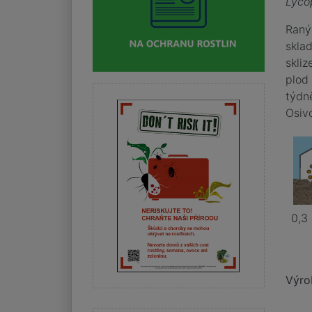
Lyco
Raný
skla
skliz
plod
týdn
Osiv
0,3 
Výro