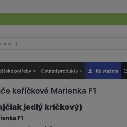
kářské potřeby
Ostatní produkty
Ke stažení
jče keříčkové Marienka F1
ajčiak jedlý kríčkový)
ienka F1