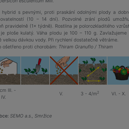
persicon esculentum Mill.
 hybrid s pevnými, proti praskání odolnými plody a dobr
dovatelností (10 – 14 dní). Pozvolné zrání plodů umožňu
eň pravidelně (1× týdně). Rostlina je polorozkladitého vzrůs
 je ploše kulatý. Váha plodu je 100 – 110 g. Zavlažujeme 
ě velkou dávkou vody. Při rychlení dostatečně větráme.
o ošetřeno proti chorobám:
Thiram Granuflo / Thiram
cm III. -
2
V.
3 - 4/m
VI. - X.
IV.
bce:
SEMO a.s., Smržice