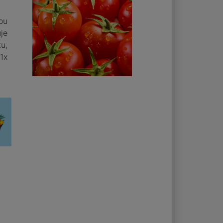
ou
je
tu,
1x