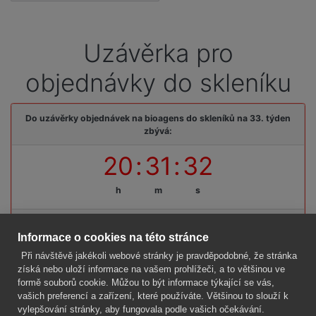
Uzávěrka pro
objednávky do skleníku
Do uzávěrky objednávek na bioagens do skleníků na 33. týden
zbývá:
20
:
31
:
32
h
m
s
Termínová uzávěrka: pátek, 07. 08. 2026, do 09:00 hodin
Informace o cookies na této stránce
Při návštěvě jakékoli webové stránky je pravděpodobné, že stránka
získá nebo uloží informace na vašem prohlížeči, a to většinou ve
formě souborů cookie. Můžou to být informace týkající se vás,
Firma
vašich preferencí a zařízení, které používáte. Většinou to slouží k
Vše o nákupu
vylepšování stránky, aby fungovala podle vašich očekávání.