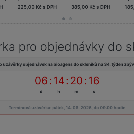
teleskopický 40/80
Ros
PH
225,00 Kč s DPH
385,00 Kč s DPH
185
cm
ka pro objednávky do s
o uzávěrky objednávek na bioagens do skleníků na 34. týden zbýv
06
:
14
:
20
:
15
d
h
m
s
Termínová uzávěrka: pátek, 14. 08. 2026, do 09:00 hodin