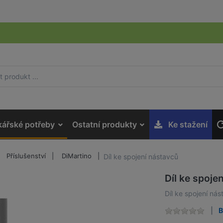
kářské potřeby
Ostatní produkty
Ke stažení
Příslušenství
DiMartino
Díl ke spojení nástavců
Díl ke spoje
Díl ke spojení ná
B