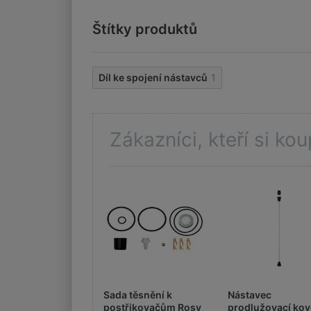
Štítky produktů
Díl ke spojení nástavců
1
Zákazníci, kteří si kou
Sada těsnění k
Nástavec
postřikovačům Rosy
prodlužovací ko