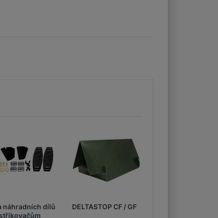
 náhradních dílů
DELTASTOP CF / GF
Postřikovač zádo
střikovačům
GDM Rosy 12 l