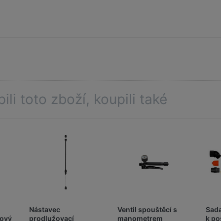
pili toto zboží, koupili také
Nástavec
Ventil spouštěcí s
Sada
vový
prodlužovací
manometrem
k po