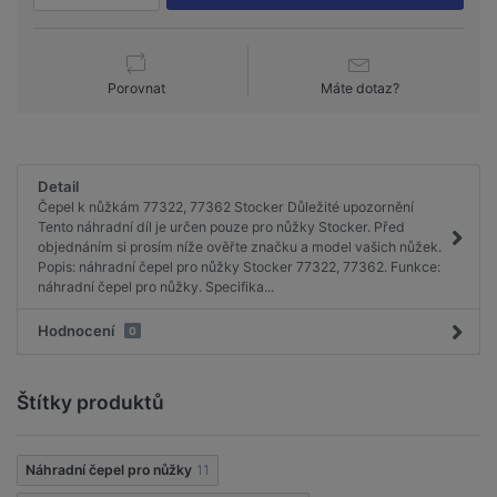
Porovnat
Máte dotaz?
Detail
Čepel k nůžkám 77322, 77362 Stocker Důležité upozornění
Tento náhradní díl je určen pouze pro nůžky Stocker. Před
objednáním si prosím níže ověřte značku a model vašich nůžek.
Popis: náhradní čepel pro nůžky Stocker 77322, 77362. Funkce:
náhradní čepel pro nůžky. Specifika...
Hodnocení
0
Štítky produktů
Náhradní čepel pro nůžky
11