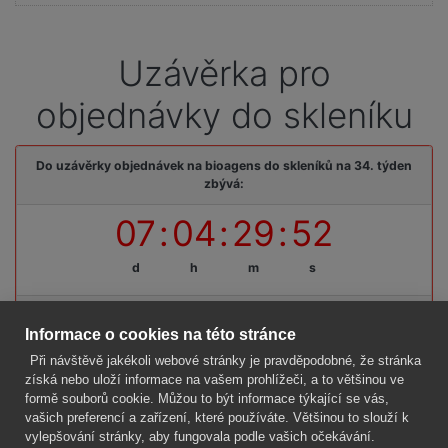
Uzávěrka pro
objednávky do skleníku
Do uzávěrky objednávek na bioagens do skleníků na 34. týden
zbývá:
07
:
04
:
29
:
52
d
h
m
s
Termínová uzávěrka: pátek, 14. 08. 2026, do 09:00 hodin
Informace o cookies na této stránce
Při návštěvě jakékoli webové stránky je pravděpodobné, že stránka
získá nebo uloží informace na vašem prohlížeči, a to většinou ve
formě souborů cookie. Můžou to být informace týkající se vás,
Firma
vašich preferencí a zařízení, které používáte. Většinou to slouží k
Vše o nákupu
vylepšování stránky, aby fungovala podle vašich očekávání.