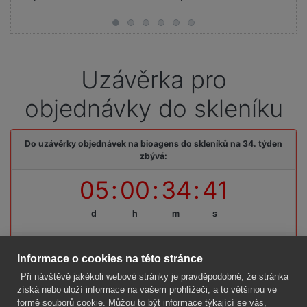
Uzávěrka pro
objednávky do skleníku
Do uzávěrky objednávek na bioagens do skleníků na 34. týden
zbývá:
05
:
00
:
34
:
41
d
h
m
s
Termínová uzávěrka: pátek, 14. 08. 2026, do 09:00 hodin
Informace o cookies na této stránce
Při návštěvě jakékoli webové stránky je pravděpodobné, že stránka
získá nebo uloží informace na vašem prohlížeči, a to většinou ve
formě souborů cookie. Můžou to být informace týkající se vás,