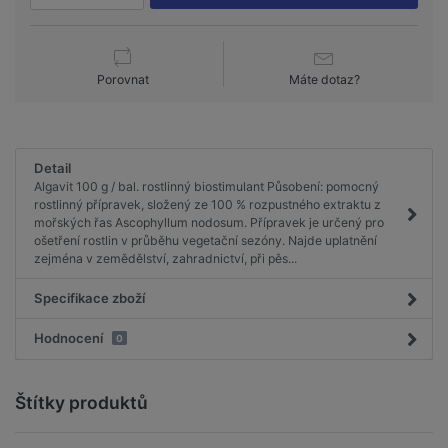
Porovnat
Máte dotaz?
Detail
Algavit 100 g / bal. rostlinný biostimulant Působení: pomocný
rostlinný přípravek, složený ze 100 % rozpustného extraktu z
mořských řas Ascophyllum nodosum. Přípravek je určený pro
ošetření rostlin v průběhu vegetační sezóny. Najde uplatnění
zejména v zemědělství, zahradnictví, při pěs...
Specifikace zboží
Hodnocení
0
Štítky produktů