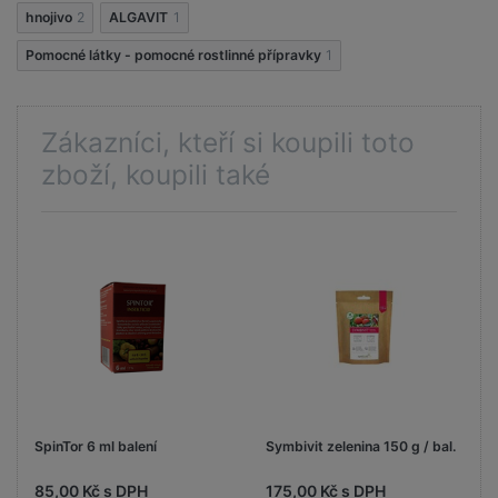
hnojivo
2
ALGAVIT
1
Pomocné látky - pomocné rostlinné přípravky
1
Zákazníci, kteří si koupili toto
zboží, koupili také
SpinTor 6 ml balení
Symbivit zelenina 150 g / bal.
85,00 Kč s DPH
175,00 Kč s DPH