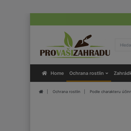
Home
Ochrana rostlin
Zahrád
Ochrana rostlin
Podle charakteru účinn