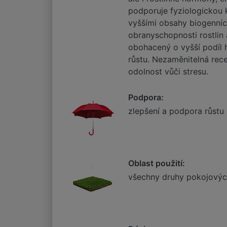
podporuje fyziologickou k
vyššími obsahy biogenních
obranyschopnosti rostlin 
obohacený o vyšší podíl h
růstu. Nezaměnitelná rece
odolnost vůči stresu.
Podpora:
zlepšení a podpora růstu r
Oblast použití:
všechny druhy pokojových 