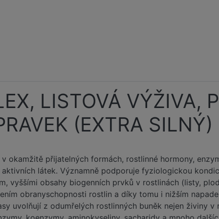
LEX, LISTOVÁ VÝŽIVA,
RAVEK (EXTRA SILNÝ) 2
y v okamžitě přijatelných formách, rostlinné hormony, enzy
aktivních látek. Významně podporuje fyziologickou kondici
 vyššími obsahy biogenních prvků v rostlinách (listy, plod
ním obranyschopnosti rostlin a díky tomu i nižším napade
masy uvolňují z odumřelých rostlinných buněk nejen živiny v 
 enzymy, koenzymy, aminokyseliny, sacharidy a mnoho dalšíc