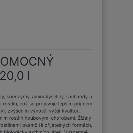
 POMOCNÝ
0,0 l
my, koenzymy, aminokyseliny, sacharidy a
 rostlin, což se projevuje lepším příjmem
y), zvýšením výnosů, vyšší kvalitou
ním rostlin houbovými chorobami. Žížaly
rostlinami okamžitě přijatelných formách,
h biologicky aktivních látek. Významně