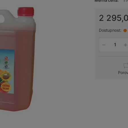
Měrná cena:
11
2 295,
Dostupnost:
Poro