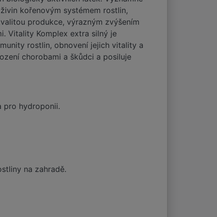
m živin kořenovým systémem rostlin,
í kvalitou produkce, výrazným zvýšením
 Vitality Komplex extra silný je
nity rostlin, obnovení jejich vitality a
kození chorobami a škůdci a posiluje
a pro hydroponii.
ostliny na zahradě.