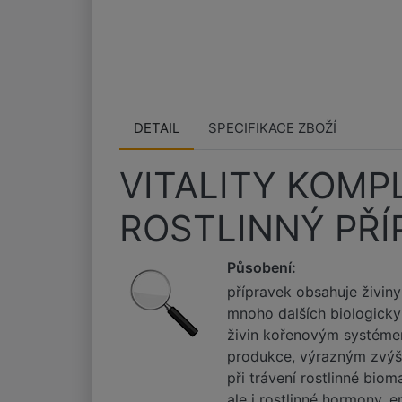
DETAIL
SPECIFIKACE ZBOŽÍ
VITALITY KOMP
ROSTLINNÝ PŘÍP
Působení:
přípravek obsahuje živin
mnoho dalších biologicky 
živin kořenovým systémem,
produkce, výrazným zvýše
při trávení rostlinné bio
ale i rostlinné hormony,