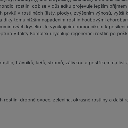
ondici rostlin, což se v důsledku projevuje lepším příjme
 prvků v rostlinách (listy, plody), zvýšením výnosů, vyšš
a díky tomu nižším napadením rostlin houbovými chorobami.
uminových kyselin. Je vynikajícím pomocníkem k posílení imu
ptura Vitality Komplex urychluje regeneraci rostlin po poš
ostlin, trávníků, keřů, stromů, zálivkou a postřikem na list 
rostlin, drobné ovoce, zelenina, okrasné rostliny a další r