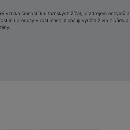
ý vzniká činností kalifornských žížal, je zdrojem enzymů a 
rostlin i procesy v rostlinách, zlepšují využití živin z půdy
liny.