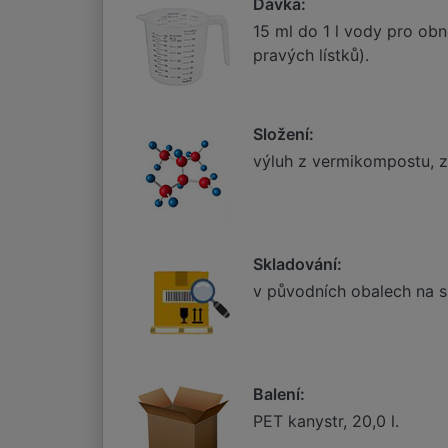
Dávka:
15 ml do 1 l vody pro obn
pravých lístků).
Složení:
výluh z vermikompostu, z 
Skladování:
v původních obalech na s
Balení:
PET kanystr, 20,0 l.